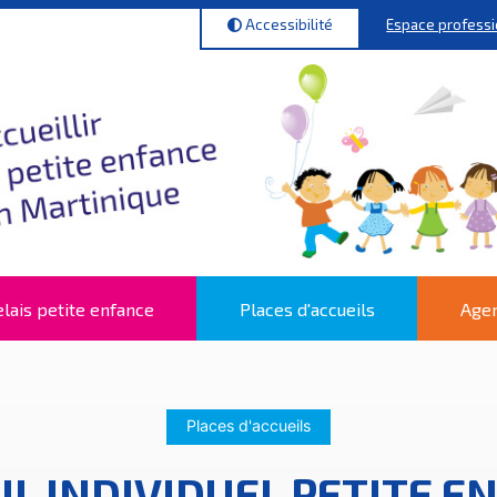
Espace profess
Accessibilité
lais petite enfance
Places d'accueils
Agen
Places d'accueils
IL INDIVIDUEL PETITE E