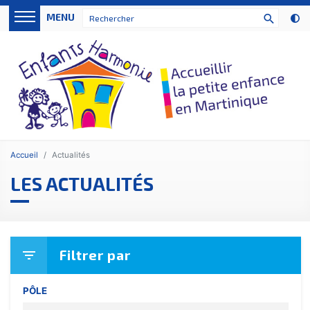
Panneau de gestion des cookies
MENU
search
Accueil
Actualités
LES ACTUALITÉS
Filtrer par
filter_list
PÔLE