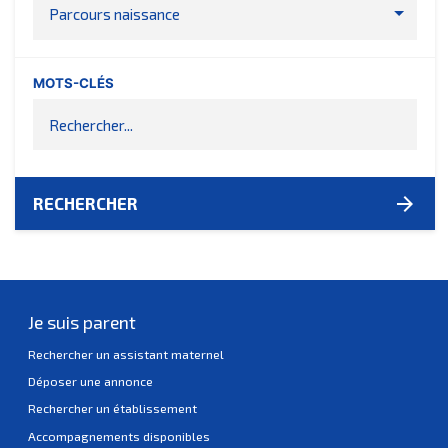
Parcours naissance
MOTS-CLÉS
arrow_forward
RECHERCHER
Je suis parent
Rechercher un assistant maternel
Déposer une annonce
Rechercher un établissement
Accompagnements disponibles