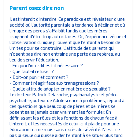
Parent osez dire non
Il est interdit d'interdire. Ce paradoxe est révélateur d'une
société où l'autorité parentale a tendance à décliner et où
l'image des pères s'affaiblit tandis que les mères
craignent d'être trop autoritaires. Or, l'expérience vécue et
l'observation clinique prouvent que l'enfant a besoin de
limites pour se construire. L'attitude des parents qui
n'osent pas dire non entraîne une perte des repères, au
lieu de servir l'éducation.
- En quoi l'interdit est-il nécessaire ?
- Que faut-il refuser ?
- Doit-on punir et comment ?
- Comment réagir face aux transgressions ?
- Quelle attitude adopter en matière de sexualité ?...
Le docteur Patrick Delaroche, psychanalyste et pédo-
psychiatre, auteur de Adolescence à problèmes, répond à
ces questions que beaucoup de pères et de mères se
posent sans jamais oser vraiment les formuler. En
définissant les rôles et les fonctions de chacun face à
l'interdit, et les nécessités de celui-ci, il plaide pour une
éducation ferme mais sans excès de sévérité. N'est-ce
pas la seule qui puisse aider l'enfant à se situer plus tard,