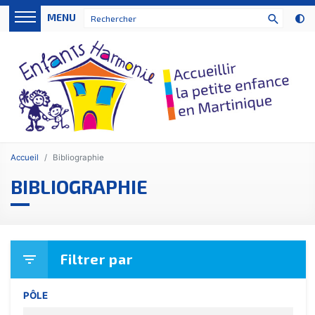
Panneau de gestion des cookies
MENU
search
Accueil
Bibliographie
BIBLIOGRAPHIE
Filtrer par
filter_list
PÔLE