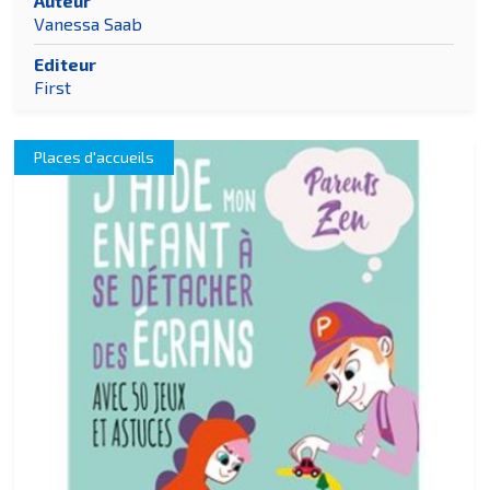
Auteur
Vanessa Saab
Editeur
First
Places d'accueils