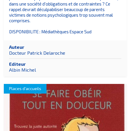
dans une société d'obligations et de contraintes ? Ce
rappel devrait déculpabiliser beaucoup de parents
victimes de notions psychologiques trop souvent mal
comprises.
DISPONIBILITE : Médiathèques Espace Sud
Auteur
Docteur Patrick Delaroche
Editeur
Albin Michel
Places d'accueils