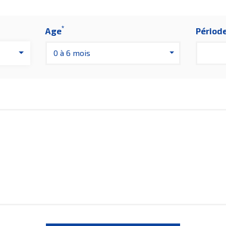
*
Age
Périod
0 à 6 mois