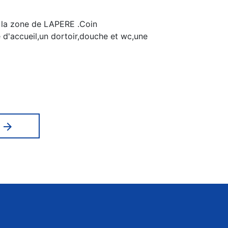
e la zone de LAPERE .Coin
e d'accueil,un dortoir,douche et wc,une
arrow_forward