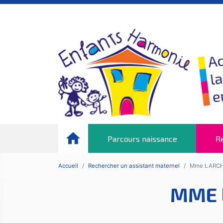
Panneau de gestion des cookies
home
Parcours naissance
Re
Accueil
Rechercher un assistant maternel
Mme LARCH
MME 