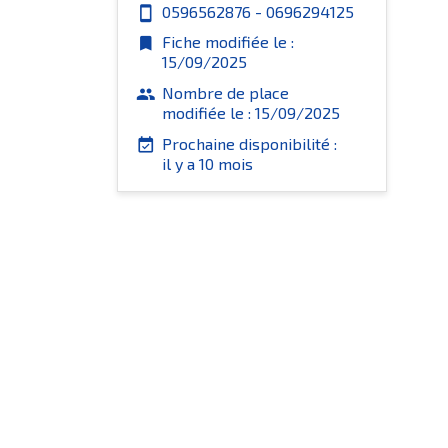
0596562876 - 0696294125
smartphone
Fiche modifiée le :
bookmark
15/09/2025
Nombre de place
group
modifiée le : 15/09/2025
Prochaine disponibilité :
event_available
il y a 10 mois