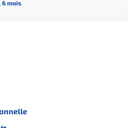
, 6 mois
ionnelle
tée