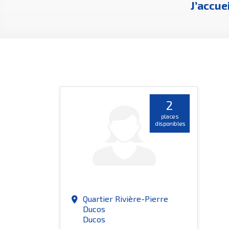
J’accue
2
places
disponibles
Quartier Rivière-Pierre
place
Ducos
Ducos