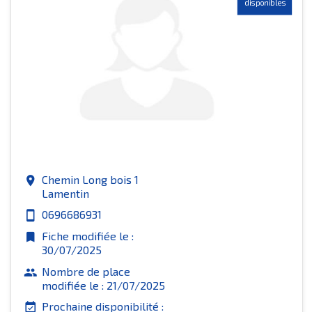
disponibles
Chemin Long bois 1
place
Lamentin
0696686931
smartphone
Fiche modifiée le :
bookmark
30/07/2025
Nombre de place
group
modifiée le : 21/07/2025
Prochaine disponibilité :
event_available