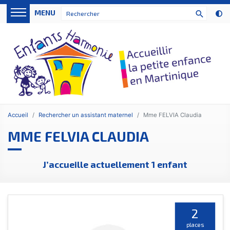
Panneau de gestion des cookies
MENU
search
Accueil
Rechercher un assistant maternel
Mme FELVIA Claudia
MME FELVIA CLAUDIA
J’accueille actuellement 1 enfant
2
places