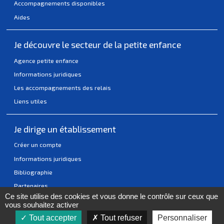
Accompagnements disponibles
Aides
Je découvre le secteur de la petite enfance
Agence petite enfance
Informations juridiques
Les accompagnements des relais
Liens utiles
Je dirige un établissement
Créer un compte
Informations juridiques
Bibliographie
Partenaires
Ce site utilise des cookies et vous donne le contrôle sur ceux que
vous souhaitez activer
Tout accepter
Tout refuser
Personnaliser
Actualités
Mentions légales
Accessibilité
Politique Cookies