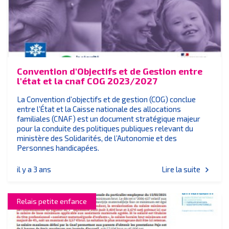
Convention d'Objectifs et de Gestion entre
l'état et la cnaf COG 2023/2027
La Convention d’objectifs et de gestion (COG) conclue
entre l’État et la Caisse nationale des allocations
familiales (CNAF) est un document stratégique majeur
pour la conduite des politiques publiques relevant du
ministère des Solidarités, de l’Autonomie et des
Personnes handicapées.
il y a 3 ans
Lire la suite
chevron_right
Relais petite enfance