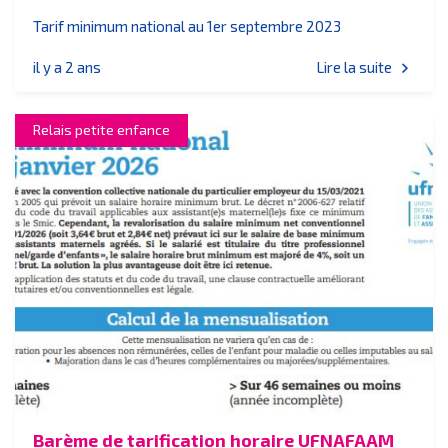
Tarif minimum national au 1er septembre 2023
il y a 2 ans
Lire la suite
chevron_right
Relais petite enfance
Barème de tarification horaire UFNAFAAM