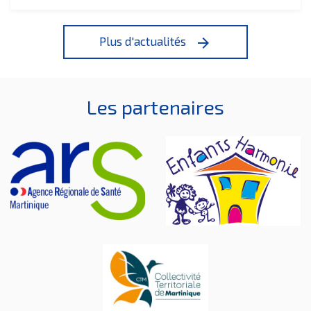
Plus d'actualités
arrow_forward
Les partenaires