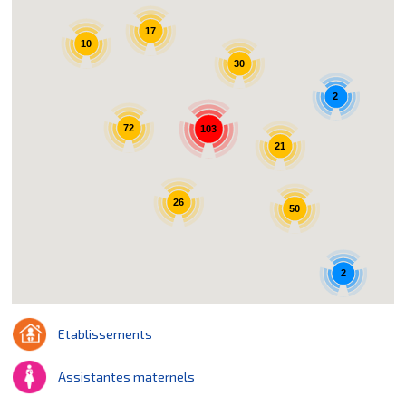
17
10
30
2
72
103
21
26
50
2
Etablissements
Assistantes maternels