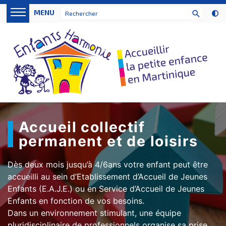
Panneau de gestion des cookies
MENU
search
Accueil la petite enfance en 
Accueil collectif
permanent et de loisirs
Dès deux mois jusqu’à 4/6ans votre enfant peut être
accueilli au sein d’Etablissement d’Accueil de Jeunes
Enfants (E.A.J.E.) ou en Service d’Accueil de Jeunes
Enfants en fonction de vos besoins.
Dans un environnement stimulant, une équipe
pluridisciplinaire de professionnels organise sa prise