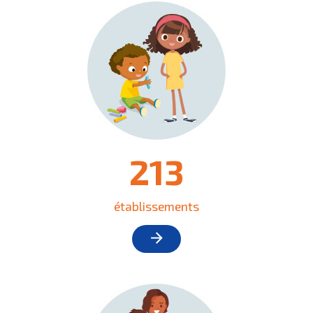
213
établissements
arrow_forward