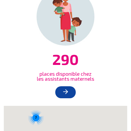
290
places disponible chez
les assistants maternels
arrow_forward
7