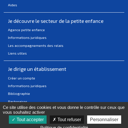
Aides
Je découvre le secteur de la petite enfance
Agence petite enfance
Informations juridiques
Les accompagnements des relais
Liens utiles
Je dirige un établissement
Créer un compte
Informations juridiques
Bibliographie
Partenaires
Ce site utilise des cookies et vous donne le contrôle sur ceux que
vous souhaitez activer
Tout accepter
Tout refuser
Personnaliser
Actualités
Mentions légales
Accessibilité
Politique Cookies
Politique de confidentialité
Réalisation Pixell